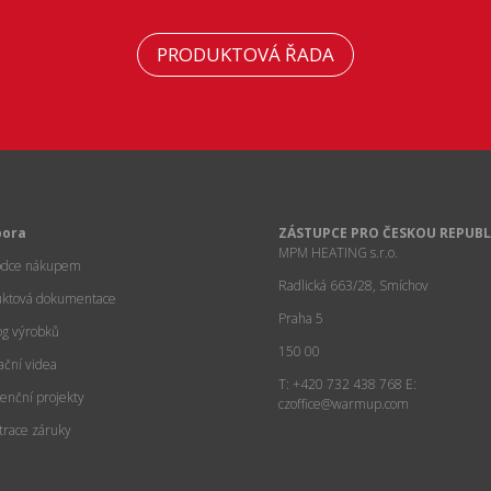
PRODUKTOVÁ ŘADA
pora
ZÁSTUPCE PRO ČESKOU REPUBL
MPM HEATING s.r.o.
odce nákupem
Radlická 663/28, Smíchov
uktová dokumentace
Praha 5
og výrobků
150 00
lační videa
T: +420 732 438 768
E:
enční projekty
czoffice@warmup.com
trace záruky