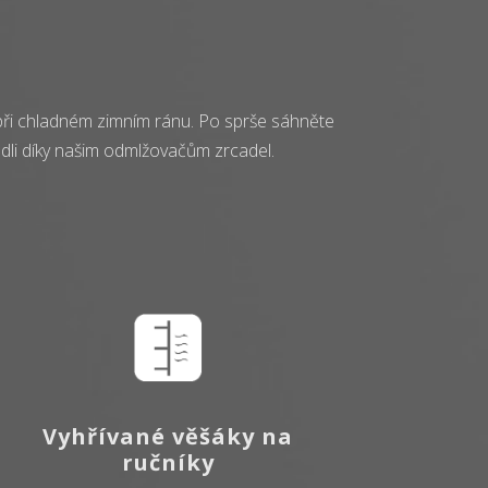
při chladném zimním ránu. Po sprše sáhněte
dli díky našim odmlžovačům zrcadel.
Vyhřívané věšáky na
ručníky