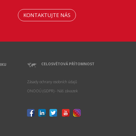
KONTAKTUJTE NÁS
CELOSVĚTOVÁ PŘÍTOMNOST
IKU
Zásady ochrany osobních údajů
ONOOÚ (GDPR) - Náš závazek