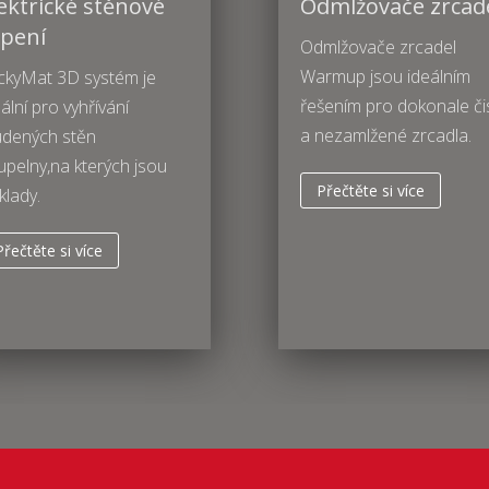
ektrické stěnové
Odmlžovače zrcad
opení
Odmlžovače zrcadel
Warmup jsou ideálním
ickyMat 3D systém je
řešením pro dokonale či
ální pro vyhřívání
a nezamlžené zrcadla.
udených stěn
upelny,na kterých jsou
Přečtěte si více
klady.
Přečtěte si více