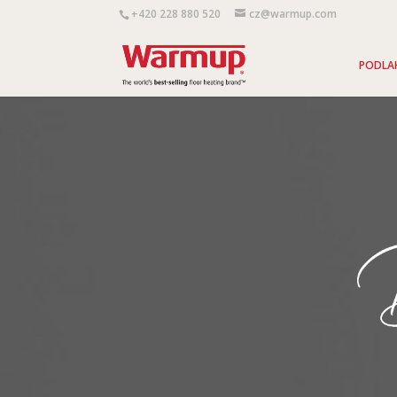
+420 228 880 520
cz@warmup.com
PODLA