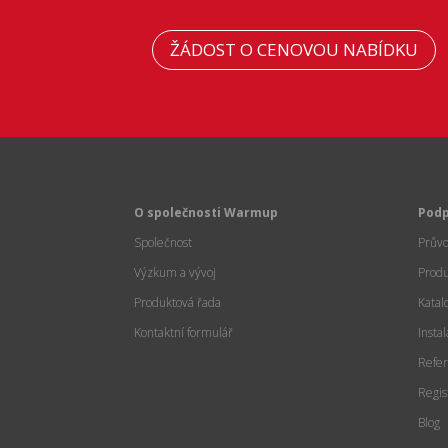
ŽÁDOST O CENOVOU NABÍDKU
O společnosti Warmup
Pod
Společnost
Prův
Výzkum a vývoj
Prod
Produktová řada
Katal
Kontaktní formulář
Insta
Refer
Regis
Blog