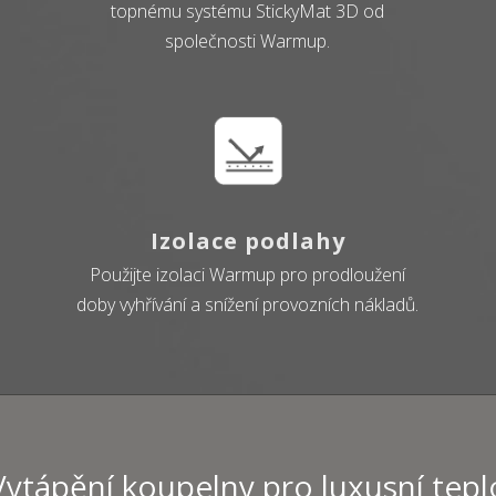
topnému systému StickyMat 3D od
společnosti Warmup.
Izolace podlahy
Použijte izolaci Warmup pro prodloužení
doby vyhřívání a snížení provozních nákladů.
Vytápění koupelny pro luxusní tepl