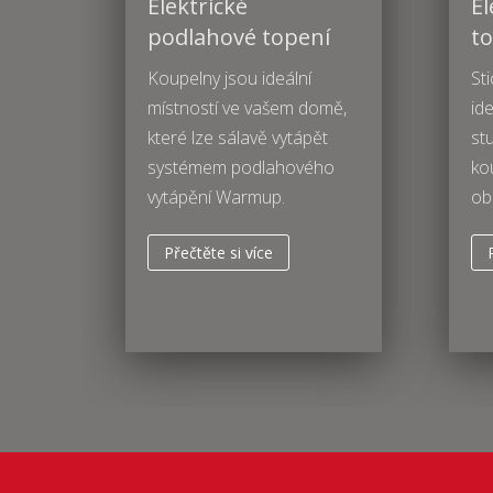
Elektrické
El
podlahové topení
t
Koupelny jsou ideální
St
místností ve vašem domě,
ide
které lze sálavě vytápět
st
systémem podlahového
ko
vytápění Warmup
.
ob
Přečtěte si více