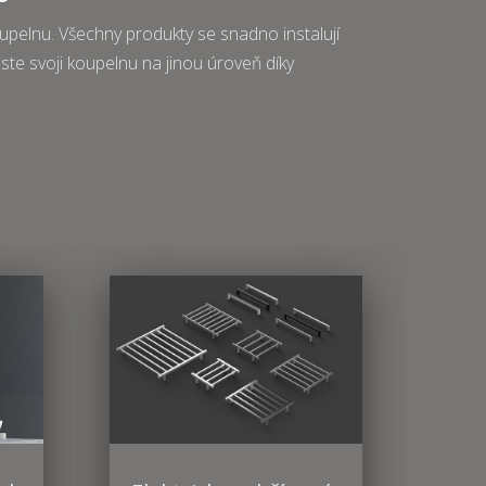
upelnu. Všechny produkty se snadno instalují
este svoji koupelnu na jinou úroveň díky