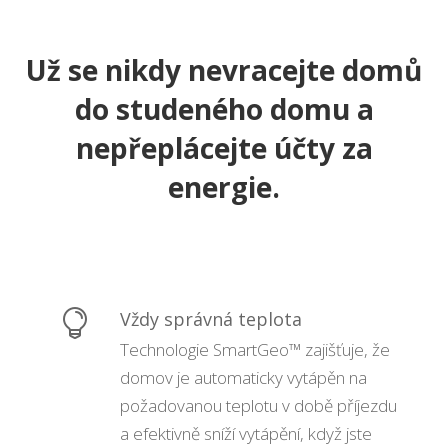
Už se nikdy nevracejte domů
do studeného domu a
nepřeplácejte účty za
energie.

Vždy správná teplota
Technologie SmartGeo™ zajišťuje, že
domov je automaticky vytápěn na
požadovanou teplotu v době příjezdu
a efektivně sníží vytápění, když jste