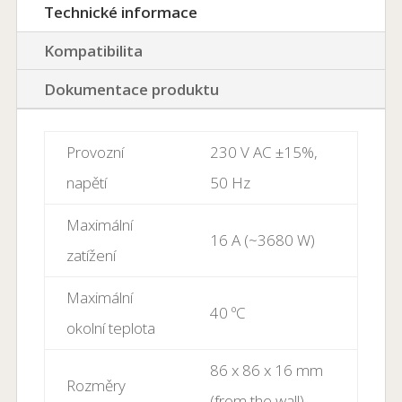
Technické informace
Kompatibilita
Dokumentace produktu
Provozní
230 V AC ±15%,
napětí
50 Hz
Maximální
16 A (~3680 W)
zatížení
Maximální
40 ºC
okolní teplota
86 x 86 x 16 mm
Rozměry
(from the wall)