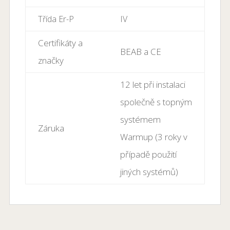
Třída Er-P
IV
Certifikáty a
BEAB a CE
značky
12 let při instalaci
společně s topným
systémem
Záruka
Warmup (3 roky v
případě použití
jiných systémů)