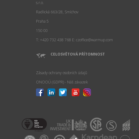
s.r.o.
Radlická 663/28, Smíchov
Praha 5
150 00
T: +420 732 438 768
E: czoffice@warmup.com
CELOSVĚTOVÁ PŘÍTOMNOST
Zásady ochrany osobních údajů
ONOOÚ (GDPR) - Náš závazek