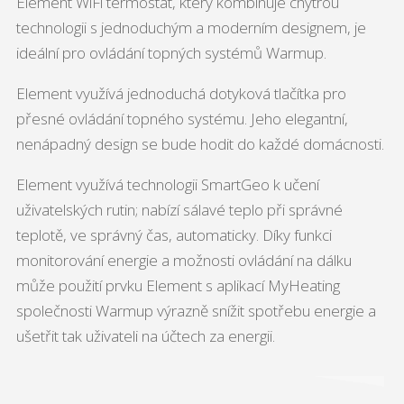
Element WiFi termostat, který kombinuje chytrou
technologii s jednoduchým a moderním designem, je
ideální pro ovládání topných systémů Warmup.
Element využívá jednoduchá dotyková tlačítka pro
přesné ovládání topného systému. Jeho elegantní,
nenápadný design se bude hodit do každé domácnosti.
Element využívá technologii SmartGeo k učení
uživatelských rutin; nabízí sálavé teplo při správné
teplotě, ve správný čas, automaticky. Díky funkci
monitorování energie a možnosti ovládání na dálku
může použití prvku Element s aplikací MyHeating
společnosti Warmup výrazně snížit spotřebu energie a
ušetřit tak uživateli na účtech za energii.