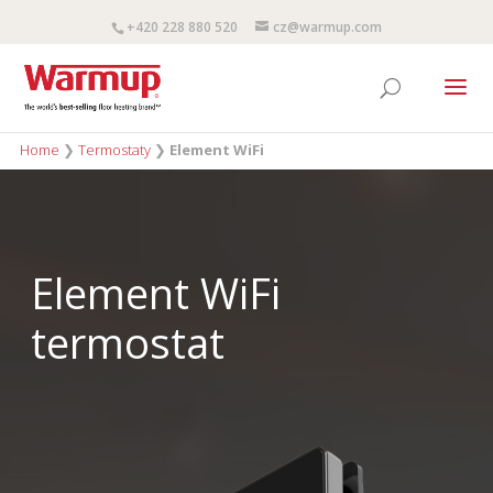
+420 228 880 520
cz@warmup.com
Home
❯
Termostaty
❯
Element WiFi
Element WiFi
termostat