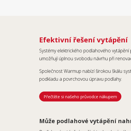
Efektivní řešení vytápění
Systémy elektrického podlahového vytápění 
umožňují úplnou svobodu návrhu při renovaci
Společnost Warmup nabízí širokou škálu syst
podkladu a povrchovou úpravu podlahy.
Přečtěte si našeho průvodce nákupem
Může podlahové vytápění nahr