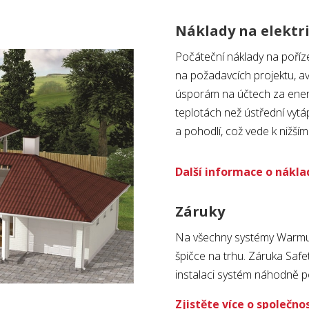
Náklady na elektr
Počáteční náklady na pořízen
na požadavcích projektu, av
úsporám na účtech za energ
teplotách než ústřední vytá
a pohodlí, což vede k niž
Další informace o nákla
Záruky
Na všechny systémy Warmup 
špičce na trhu. Záruka Safe
instalaci systém náhodně 
Zjistěte více o společn