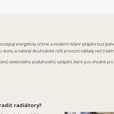
poskytují energeticky účinné a moderní řešení vytápění buď jed
 domu a nabízejí dlouhodobě nižší provozní náklady než tradičn
émů elektrického podlahového vytápění, které jsou vhodné pro in
adit radiátory?