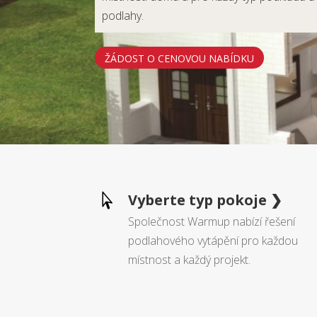
podlahy.
ŽÁDOST O CENOVOU NABÍDKU
Vyberte typ pokoje ❯

Společnost Warmup nabízí řešení
podlahového vytápění pro každou
místnost a každý projekt.