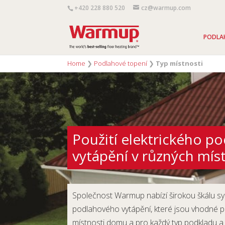
+420 228 880 520
cz@warmup.com
PODLA
Home
❯
Podlahové topení
❯
Typ místnosti
Použití elektrického p
vytápění v různých mís
Společnost Warmup nabízí širokou škálu sy
podlahového vytápění, které jsou vhodné pr
místnosti domu a pro každý typ podkladu 