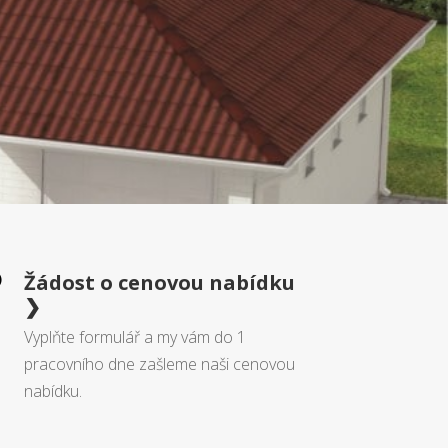
Žádost o cenovou nabídku

❯
Vyplňte formulář a my vám do 1
pracovního dne zašleme naši cenovou
nabídku.