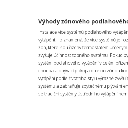
Výhody zónového podlahového
Instalace více systémů podlahového vytápě
vytápění. To znamená, že více systémů je r
zón, které jsou řízeny termostatem určeným 
zvyšuje účinnost topného systému. Pokud by 
systém podlahového vytápění v celém příze
chodba a obývací pokoj a druhou zónou ku
vytápění podle životního stylu výrazně zvyšu
systému a zabraňuje zbytečnému plýtvání ene
se tradiční systémy ústředního vytápění ne