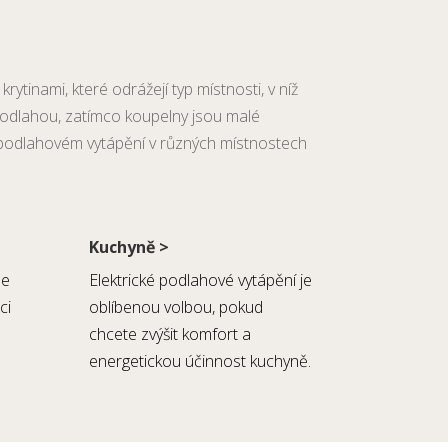
rytinami, které odrážejí typ místnosti, v níž
podlahou, zatímco koupelny jsou malé
 podlahovém vytápění v různých místnostech
Kuchyně >
se
Elektrické podlahové vytápění je
ci
oblíbenou volbou, pokud
chcete zvýšit komfort a
energetickou účinnost kuchyně.