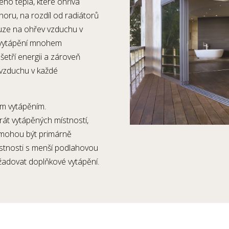
ého tepla, které ohřívá
oru, na rozdíl od radiátorů
ouze na ohřev vzduchu v
é vytápění mnohem
šetří energii a zároveň
u vzduchu v každé
ým vytápěním.
át vytápěných místností,
 a mohou být primárně
stnosti s menší podlahovou
žadovat doplňkové vytápění.