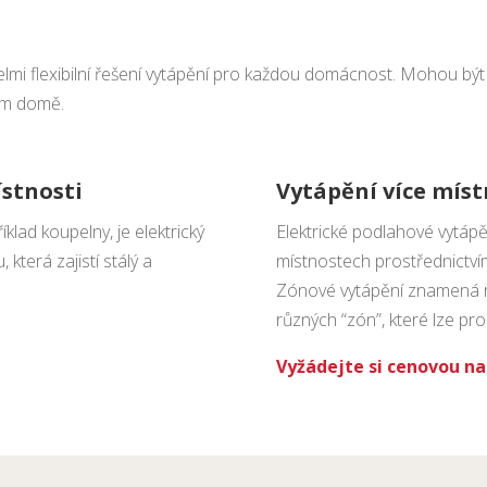
lmi flexibilní řešení vytápění pro každou domácnost. Mohou být
ém domě.
ístnosti
Vytápění více míst
klad koupelny, je elektrický
Elektrické podlahové vytápěn
která zajistí stálý a
místnostech prostřednictv
Zónové vytápění znamená r
různých “zón”, které lze pro
Vyžádejte si cenovou na