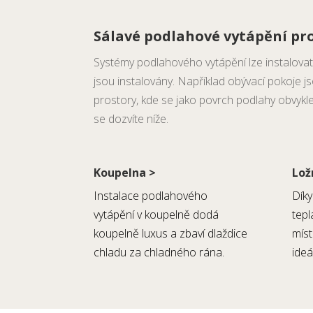
Sálavé podlahové vytápění pro
Systémy podlahového vytápění lze instalovat v j
jsou instalovány. Například obývací pokoje 
prostory, kde se jako povrch podlahy obvyk
se dozvíte níže.
Koupelna >
Lož
Instalace podlahového
Dík
vytápění v koupelně dodá
tepl
koupelně luxus a zbaví dlaždice
míst
chladu za chladného rána.
ideá