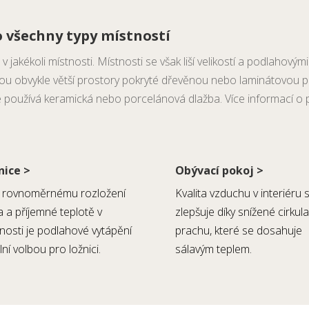
 všechny typy místností
akékoli místnosti. Místnosti se však liší velikostí a podlahovými k
jsou obvykle větší prostory pokryté dřevěnou nebo laminátovou 
le používá keramická nebo porcelánová dlažba. Více informací o
nice >
Obývací pokoj >
y rovnoměrnému rozložení
Kvalita vzduchu v interiéru 
a a příjemné teplotě v
zlepšuje díky snížené cirkula
nosti je podlahové vytápění
prachu, které se dosahuje
lní volbou pro ložnici.
sálavým teplem.