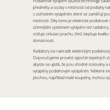
Podlahové vytápění využívá technologii sálav
předměty a osoby v místnosti od podlahy nah
s ústředním vytápěním, které se zaměřují p
místnosti. Díky tomu je elektrické podlahov
účinnějším systémem vytápění než radiátory, 
snižuje cirkulaci prachu, čímž zlepšuje kvalit
domácnosti.
Radiátory lze nahradit elektrickým podlahov
Doporučujeme provést výpočet tepelných ztr
abyste se ujistili, že jsou vhodně izolovány
vytápěny podlahovým vytápěním. Některé mí
plochou, například malé koupelny, mohou vy