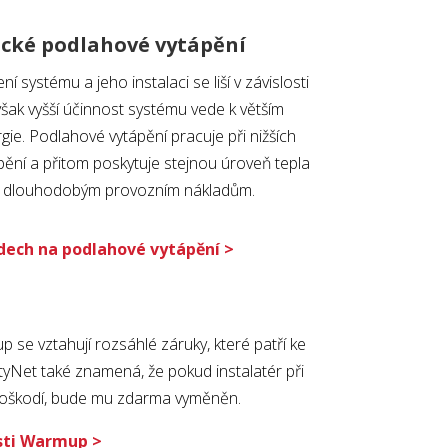
ické podlahové vytápění
í systému a jeho instalaci se liší v závislosti
šak vyšší účinnost systému vede k větším
ie. Podlahové vytápění pracuje při nižších
pění a přitom poskytuje stejnou úroveň tepla
ším dlouhodobým provozním nákladům.
dech na podlahové vytápění >
se vztahují rozsáhlé záruky, které patří ke
tyNet také znamená, že pokud instalatér při
poškodí, bude mu zdarma vyměněn.
osti Warmup >