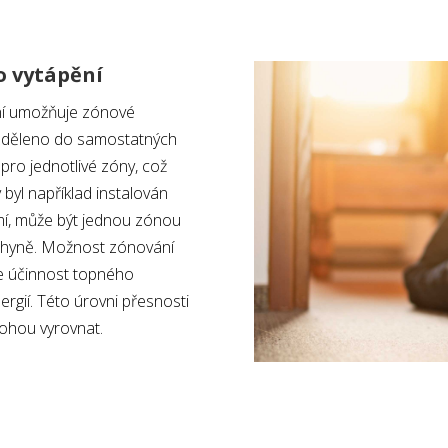
 vytápění
ní umožňuje zónové
ozděleno do samostatných
pro jednotlivé zóny, což
byl například instalován
mí, může být jednou zónou
chyně. Možnost zónování
je účinnost topného
rgií. Této úrovni přesnosti
mohou vyrovnat.