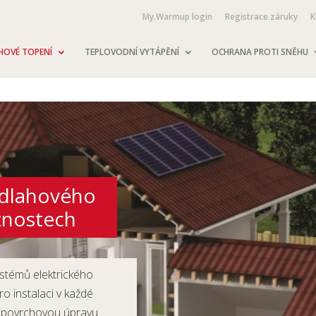
My.Warmup login
Registrace záruky
K
HOVÉ TOPENÍ
TEPLOVODNÍ VYTÁPĚNÍ
OCHRANA PROTI SNĚHU
odlahového
tnostech
stémů elektrického
o instalaci v každé
a povrchovou úpravu