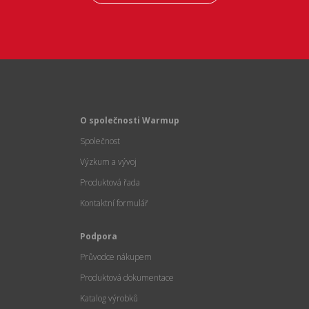
O společnosti Warmup
Společnost
Výzkum a vývoj
Produktová řada
Kontaktní formulář
Podpora
Průvodce nákupem
Produktová dokumentace
Katalog výrobků