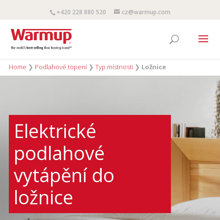
+420 228 880 520
cz@warmup.com
Home
❯
Podlahové topení
❯
Typ místnosti
❯
Ložnice
Elektrické
podlahové
vytápění do
ložnice