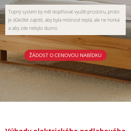
Topný systém by měl doplňovat využití prostoru, proto
je důležité zajistit, aby byla místnost teplá, ale ne horká
a aby zde nebylo dusno.
ŽÁDOST O CENOVOU NABÍDKU
Výhody elektrického podlahového