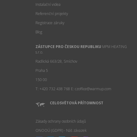
Instalační videa
Referenční projekty
Registrace záruky
Blog
ZÁSTUPCE PRO ČESKOU REPUBLIKU
MPM HEATING
s.r.o.
Radlická 663/28, Smíchov
Praha 5
150 00
T: +420 732 438 768
E: czoffice@warmup.com
CELOSVĚTOVÁ PŘÍTOMNOST
Zásady ochrany osobních údajů
ONOOÚ (GDPR) - Náš závazek