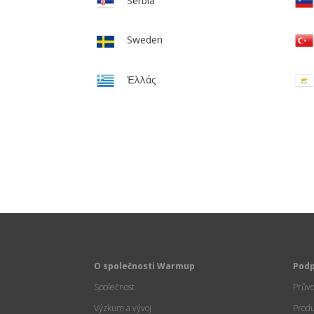
Serbia
Sweden
Ἑλλάς
O společnosti Warmup
Pod
Společnost
Prův
Výzkum a vývoj
Prod