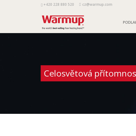
+420 228 880 520
cz@warmup.com
PODLA
Celosvětová přítomnos