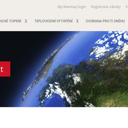
My.Warmup login
Registrace záruky
K
HOVÉ TOPENÍ
TEPLOVODNÍ VYTÁPĚNÍ
OCHRANA PROTI SNĚHU
t