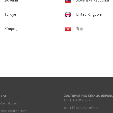
Slovenia
Slovenská Republika
Türkiye
United Kingdom
Κύπρος
香港
pora
ZÁSTUPCE PRO ČESKOU REPUBL
MPM HEATING s.r.o.
odce nákupem
Radlická 663/28, Smíchov
uktová dokumentace