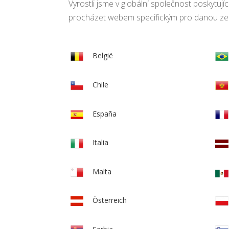
Vyrostli jsme v globální společnost poskytují
procházet webem specifickým pro danou ze
België
Chile
España
Italia
Malta
Österreich