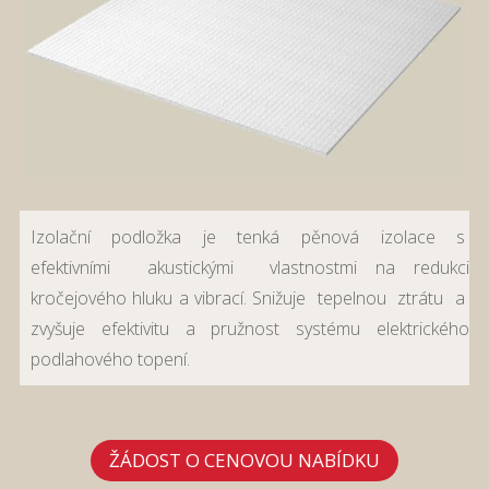
Izolační podložka je tenká pěnová izolace s
efektivními akustickými vlastnostmi na redukci
kročejového hluku a vibrací. Snižuje tepelnou ztrátu a
zvyšuje efektivitu a pružnost systému elektrického
podlahového topení.
ŽÁDOST O CENOVOU NABÍDKU