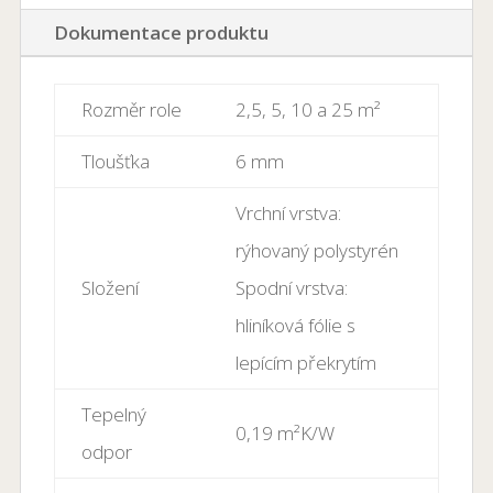
Dokumentace produktu
Rozměr role
2,5, 5, 10 a 25 m²
Tloušťka
6 mm
Vrchní vrstva:
rýhovaný polystyrén
Složení
Spodní vrstva:
hliníková fólie s
lepícím překrytím
Tepelný
0,19 m²K/W
odpor