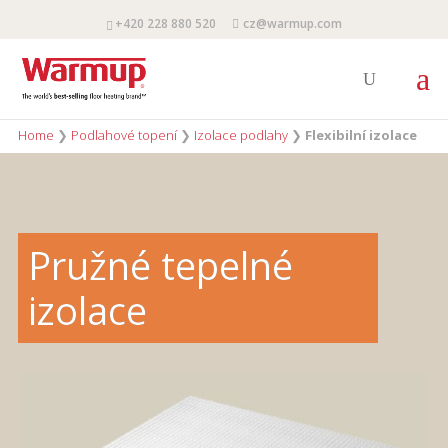
+420 228 880 520
cz@warmup.com
Home
❯
Podlahové topení
❯
Izolace podlahy
❯
Flexibilní izolace
Pružné tepelné
izolace