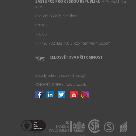
ZÁSTUPCE PRO ČESKOU REPUBLIKU
MPM HEATING
s.r.o.
Radlická 663/28, Smíchov
Praha 5
150 00
T: +420 732 438 768
E: czoffice@warmup.com
CELOSVĚTOVÁ PŘÍTOMNOST
Zásady ochrany osobních údajů
ONOOÚ (GDPR) - Náš závazek