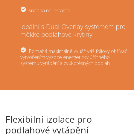
snadná na instalaci
Ideální s Dual Overlay systémem pro
měkké podlahové krytiny
Pomáhá maximálně využít váš foliový ohřívač
vytvořením vysoce energeticky účinného
systému vytápění a zvukotěsných podlah
Flexibilní izolace pro
podlahové vytápění